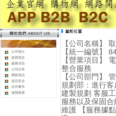
【公司名稱】 
【統一編號】 84
公司簡介
經營理念
【營業項目】 
服務項目
整合服務
公司沿革
【公司部門】 
聯絡資訊
資訊安全
規劃部：進行客
合作夥伴
建製規劃 客服
進階推展
服務以及保固合
維護 【服務據