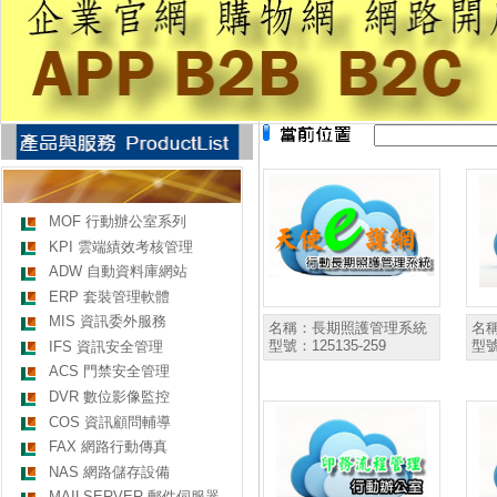
MOF 行動辦公室系列
KPI 雲端績效考核管理
ADW 自動資料庫網站
ERP 套裝管理軟體
MIS 資訊委外服務
名稱：
長期照護管理系統
名
型號：
125135-259
型
IFS 資訊安全管理
ACS 門禁安全管理
DVR 數位影像監控
COS 資訊顧問輔導
FAX 網路行動傳真
NAS 網路儲存設備
MAILSERVER 郵件伺服器