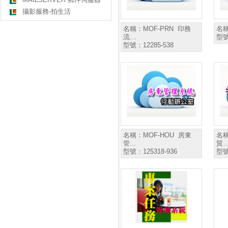
攝影服務-拍生活
名稱：
MOF-PRN 印務
名
流…
型
型號：
12285-538
名稱：
MOF-HOU 房東
名
管…
貿
型號：
125318-936
型