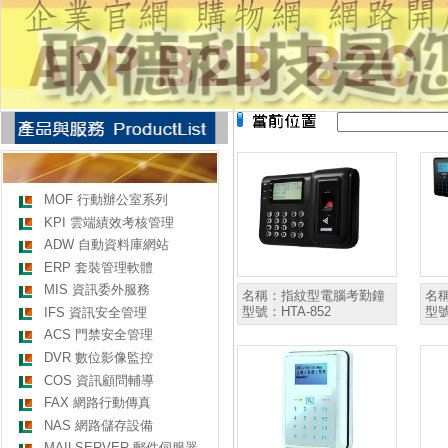
MOF 行動辦公室系列
KPI 雲端績效考核管理
ADW 自動資料庫網站
ERP 套裝管理軟體
MIS 資訊委外服務
名稱：
指紋型電腦考勤鐘
名
型號：
HTA-852
型
IFS 資訊安全管理
ACS 門禁安全管理
DVR 數位影像監控
COS 資訊顧問輔導
FAX 網路行動傳真
NAS 網路儲存設備
MAILSERVER 郵件伺服器