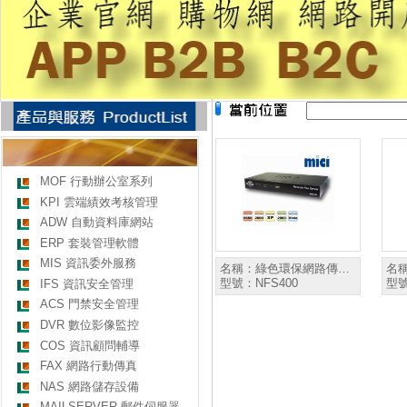
MOF 行動辦公室系列
KPI 雲端績效考核管理
ADW 自動資料庫網站
ERP 套裝管理軟體
MIS 資訊委外服務
名稱：
綠色環保網路傳…
名
型號：
NFS400
型
IFS 資訊安全管理
ACS 門禁安全管理
DVR 數位影像監控
COS 資訊顧問輔導
FAX 網路行動傳真
NAS 網路儲存設備
MAILSERVER 郵件伺服器