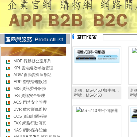
MOF 行動辦公室系列
KPI 雲端績效考核管理
ADW 自動資料庫網站
ERP 套裝管理軟體
MIS 資訊委外服務
名稱：
MS-6450 郵件伺…
名
型號：
MS-6450
型
IFS 資訊安全管理
ACS 門禁安全管理
DVR 數位影像監控
COS 資訊顧問輔導
FAX 網路行動傳真
NAS 網路儲存設備
MAILSERVER 郵件伺服器