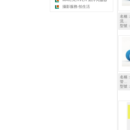
攝影服務-拍生活
名稱
流…
型號
名稱
管…
型號