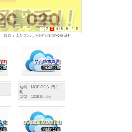
1
2
3
4
5
6
7
8
首頁
產品展示
MOF 行動辦公室系列
名稱：
MOF-POS 門市
銷…
型號：
121919-365