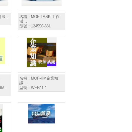
 訂製…
名稱：
MOF-TASK 工作
派…
型號：
124556-881
公
名稱：
MOF-KM企業知
識…
RM-
型號：
WEB11-1