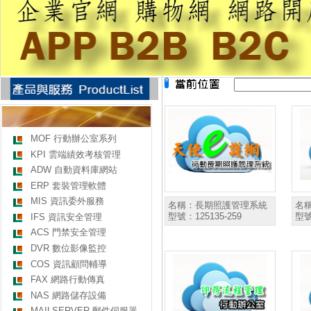
MOF 行動辦公室系列
KPI 雲端績效考核管理
ADW 自動資料庫網站
ERP 套裝管理軟體
MIS 資訊委外服務
名稱：
長期照護管理系統
名
型號：
125135-259
型
IFS 資訊安全管理
ACS 門禁安全管理
DVR 數位影像監控
COS 資訊顧問輔導
FAX 網路行動傳真
NAS 網路儲存設備
MAILSERVER 郵件伺服器